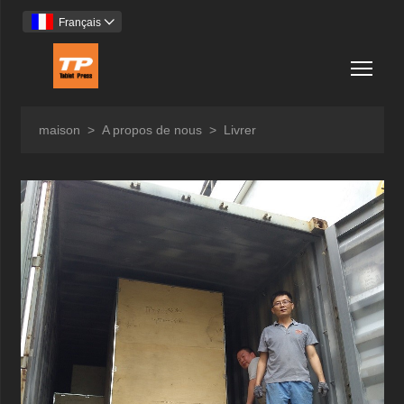
Français

Togg
maison
>
A propos de nous
>
Livrer