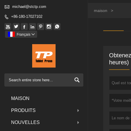

michael@stctp.com
maison
>
+86-180-17027102








Français

Obtenez 
heures)

MAISON
PRODUITS
NOUVELLES