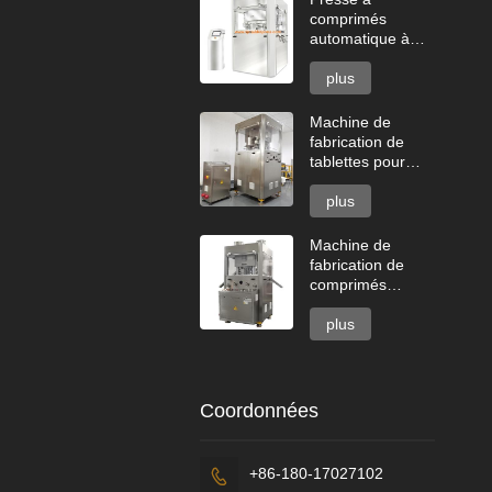
comprimés
automatique à
grande vitesse
série GZPK720
plus
Machine de
fabrication de
tablettes pour
lave-vaisselle à
deux couches
plus
Machine de
fabrication de
comprimés
effervescents
plus
Coordonnées
+86-180-17027102
