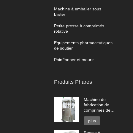
Machine à emballer sous
blister
Petite presse à comprimés
rotative
Equipements pharmaceutiques
de soutien
Poin?onner et mourir
Produits Phares
Machine de
fabrication de
comprimés de
nettoyant pour
cuvette de toilette
plus
Presse à