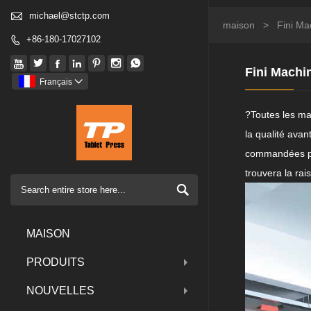

michael@stctp.com
maison
>
Fini Ma
+86-180-17027102








Fini Machi
Français

?Toutes les ma
la qualité avan
commandées pa
trouvera la ra

MAISON
PRODUITS
NOUVELLES