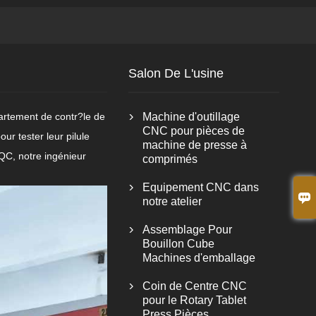
Salon De L'usine
artement de contr?le de
Machine d'outillage

CNC pour pièces de
our tester leur pilule
machine de presse à
QC, notre ingénieur
comprimés
Equipement CNC dans


notre atelier
Assemblage Pour

Bouillon Cube
Machines d'emballage
Coin de Centre CNC

pour le Rotary Tablet
Press Pièces