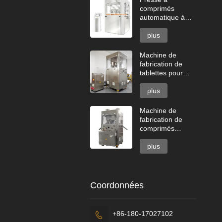
comprimés
automatique à
grande vitesse
série GZPK720
plus
Machine de
fabrication de
tablettes pour
lave-vaisselle à
deux couches
plus
Machine de
fabrication de
comprimés
effervescents
plus
Coordonnées
+86-180-17027102
