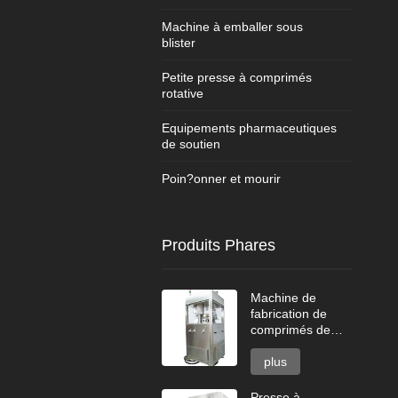
Machine à emballer sous
blister
Petite presse à comprimés
rotative
Equipements pharmaceutiques
de soutien
Poin?onner et mourir
Produits Phares
Machine de
fabrication de
comprimés de
nettoyant pour
cuvette de toilette
plus
Presse à