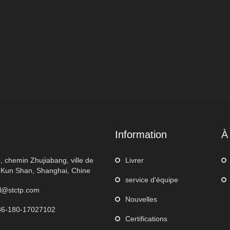
Information
À
, chemin Zhujiabang, ville de
Livrer
 Kun Shan, Shanghai, Chine
service d'équipe
l@stctp.com
Nouvelles
86-180-17027102
Certifications