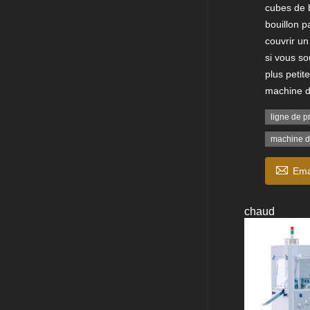
cubes de 
bouillon p
couvrir un
si vous so
plus petit
machine d
ligne de p
machine d

Ema
chaud