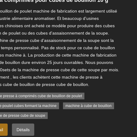
uillon de poulet machine de fabrication est largement utilisé
dustrie alimentaire aromatiser. Et beaucoup d'usines
res chinoises ont acheté ce modèle pour produire des cubes
on de poulet ou des cubes d'assaisonnement de la soupe.
hine de presse cube d'assaisonnement de la soupe sont la
u temps personnalisé. Pas de stock pour ce cube de bouillon
es machine à. La production de cette machine de fabrication
de bouillon dure environ 25 jours ouvrables. Nous pouvons
80sets de la machine de presse cube de cette soupe par mois.
ment , les clients achètent cette machine de presse à
 cube de bouillon de presse cube de bouillon.
e presse à comprimés cube de bouillon de poulet
e poulet cubes formant la machine
machine à cube de bouillon
e de presse cube de soupe
il
Détails