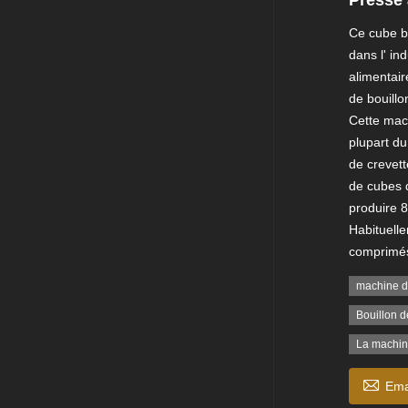
Ce cube bo
dans l' in
alimentai
de bouill
Cette mac
plupart d
de crevett
de cubes 
produire 
Habituelle
comprimés
machine d
Bouillon d
La machin

Ema