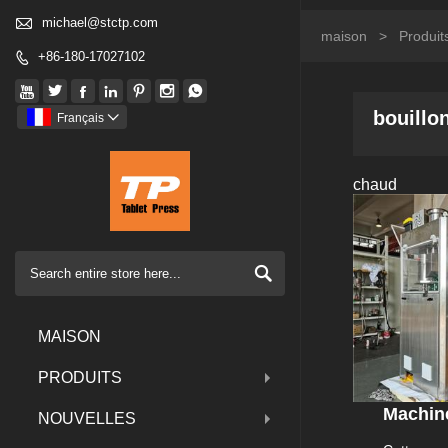

michael@stctp.com
maison
>
Produit
+86-180-17027102








bouillo
Français

chaud

MAISON
PRODUITS
Machine
NOUVELLES