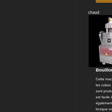
chaud
Bouillo
Cette mach
les cubes
sont prod
est facil
également 
lorsque vo