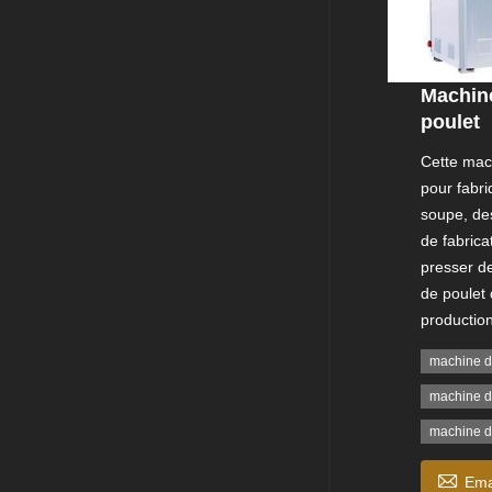
Machine
poulet
Cette mach
pour fabr
soupe, de
de fabrica
presser d
de poulet 
production
machine d
machine d
machine d

Ema