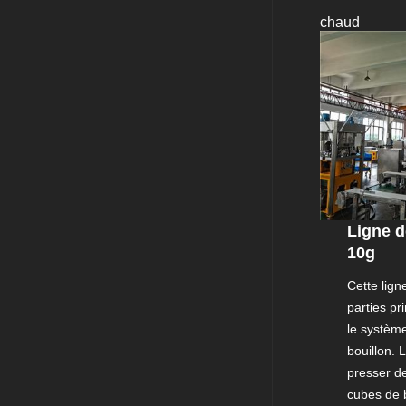
chaud
Ligne d
10g
Cette lign
parties pr
le systèm
bouillon.
presser d
cubes de 