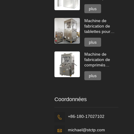
grande vitesse
série GZPK720
plus
Machine de
fabrication de
tablettes pour
lave-vaisselle à
deux couches
plus
Machine de
fabrication de
comprimés
effervescents
plus
Coordonnées
+86-180-17027102

michael@stctp.com
