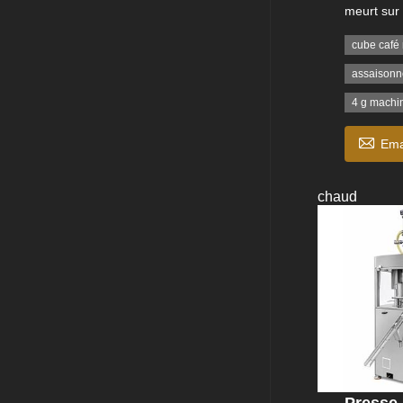
meurt sur
cube café
assaisonn
4 g machi

Ema
chaud
Presse 