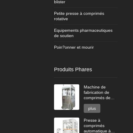
blister
Petite presse à comprimés
rotative
Equipements pharmaceutiques
de soutien
Poin?onner et mourir
Produits Phares
Machine de
fabrication de
comprimés de
nettoyant pour
cuvette de toilette
plus
Presse à
comprimés
automatique à