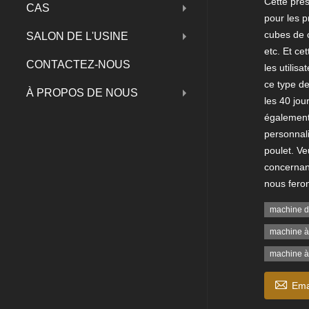
Cette pre
CAS
pour les p
cubes de 
SALON DE L'USINE
etc. Et c
CONTACTEZ-NOUS
les utilis
ce type de
À PROPOS DE NOUS
les 40 jou
également
personnali
poulet. Ve
concernant
nous feron
machine de
machine à
machine à

Ema